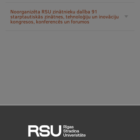
Pētniecības datu pārvaldība
Noorganizēta RSU zinātnieku dalība 91
RSU zinātnes portāls
starptautiskās zinātnes, tehnoloģiju un inovāciju
kongresos, konferencēs un forumos
Zinātnes ietekme
Pētniecības platformas
Doktorantūras skola
Pētniecības pakalpojumi
Pētniecības projekti
Zinātnieku brokastis
Vertikāli integrētie projekti
Zinātniskās konferences
Inovāciju centrs