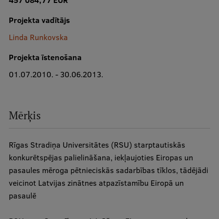
457 084,77 EUR
Projekta vadītājs
Studentu dzīve
Linda Runkovska
Studiju norises vietas
Projekta īstenošana
Fakultātes
01.07.2010. - 30.06.2013.
Mūsu cilvēki
Stratēģija
Mērķis
Struktūra
Vēsture un tradīcijas
Rīgas Stradiņa Universitātes (RSU) starptautiskās
Identitāte
konkurētspējas palielināšana, iekļaujoties Eiropas un
pasaules mēroga pētnieciskās sadarbības tīklos, tādējādi
RSU fonds
veicinot Latvijas zinātnes atpazīstamību Eiropā un
Aula
pasaulē
Muzeji un ekspozīcijas