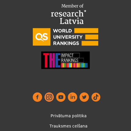
Starptautiskā sadarbība
Mobilitātes programmas
Starptautiskie projekti
Starptautiskie sadarbības partneri
EURAXESS RSU kontaktpunkts
EATRIS koordinators Latvijā
Privātuma politika
Trauksmes celšana