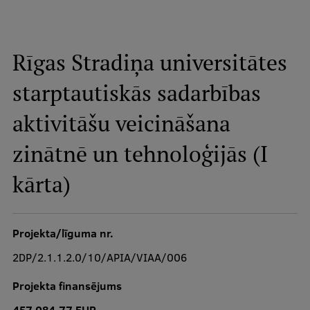
Studiju iespējas
Mobile
Rīgas Stradiņa universitātes
galvenā
izvēlne
starptautiskās sadarbības
Pamatstudiju programmas
aktivitāšu veicināšana
Maģistra studiju programmas
zinātnē un tehnoloģijās (I
Doktorantūra
Rezidentūra
kārta)
Uzņemšana
Praktiska informācija
Projekta/līguma nr.
2DP/2.1.1.2.0/10/APIA/VIAA/006
Par RSU
Projekta finansējums