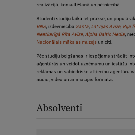
realizācijā, konsultēšanā un pētniecībā.
Studenti studiju laikā iet praksē, un populārā
BNS
, izdevniecība
Santa
,
Latvijas Avīze
,
Rija f
Neatkarīgā Rīta Avīze
,
Alpha Baltic Media
, me
Nacionālais mākslas muzejs
un citi.
Pēc studiju beigšanas ir iespējams strādāt in
aģentūrās un veidot uzņēmumu un iestāžu inter
reklāmas un sabiedrisko attiecību aģentūru va
audio, video un animācijas formātā.
Absolventi