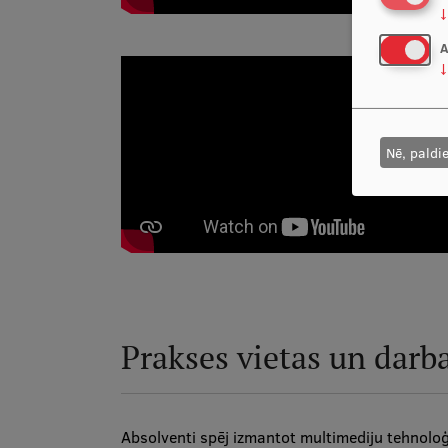
↓
A
↓
Nē, paldi
Prakses vietas un darb
Absolventi spēj izmantot multimediju tehnoloģ