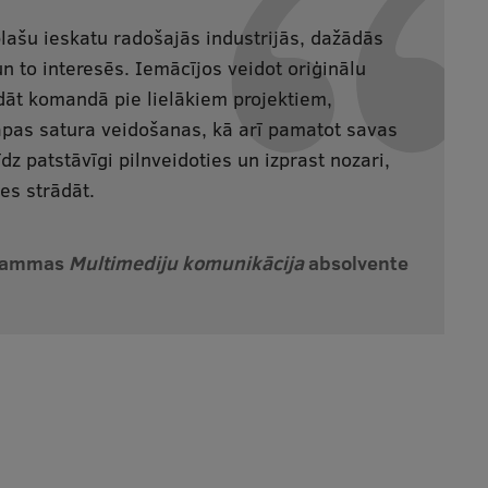
plašu ieskatu radošajās industrijās, dažādās
un to interesēs. Iemācījos veidot oriģinālu
dāt komandā pie lielākiem projektiem,
pas satura veidošanas, kā arī pamatot savas
īdz patstāvīgi pilnveidoties un izprast nozari,
es strādāt.
grammas
Multimediju komunikācija
absolvente