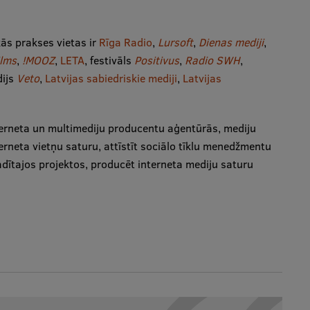
kās prakses vietas ir
Rīga Radio
,
Lursoft
,
Dienas mediji
,
ilms
,
!MOOZ
,
LETA
, festivāls
Positivus
,
Radio SWH
,
dijs
Veto
,
Latvijas sabiedriskie mediji
,
Latvijas
terneta un multimediju producentu aģentūrās, mediju
neta vietņu saturu, attīstīt sociālo tīklu menedžmentu
dītajos projektos, producēt interneta mediju saturu