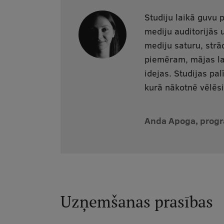
Studiju laikā guvu 
mediju auditorijās 
mediju saturu, strā
piemēram, mājas la
idejas. Studijas pal
kurā nākotnē vēlēsi
Anda Apoga, pro
Uzņemšanas prasības