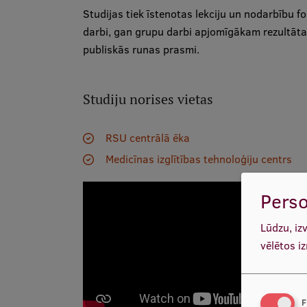
Studijas tiek īstenotas lekciju un nodarbību f
darbi, gan grupu darbi apjomīgākam rezultāta
publiskās runas prasmi.
Studiju norises vietas
RSU centrālā ēka
Medicīnas izglītības tehnoloģiju centrs
Perso
Lūdzu, iz
vēlētos i
F