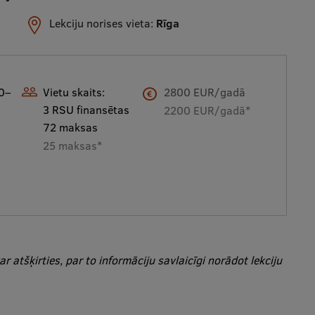
Lekciju norises vieta:
Rīga
0–
Vietu skaits:
2800 EUR/gadā
3 RSU finansētas
2200 EUR/gadā*
72 maksas
25 maksas*
r atšķirties, par to informāciju savlaicīgi norādot lekciju