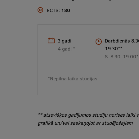
ECTS:
180
3 gadi
Darbdienās 8.3
19.30**
4 gadi *
S. 8.30–19.00*
*Nepilna laika studijas
** atsevišķos gadījumos studiju norises laiki va
grafikā un/vai saskaņojot ar studējošajiem