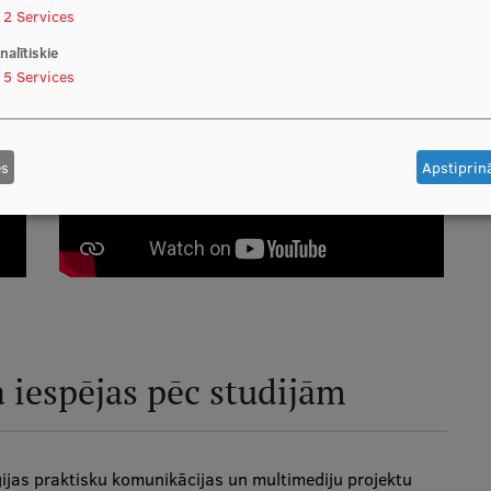
2
Services
nalītiskie
5
Services
es
Apstiprinā
a iespējas pēc studijām
ijas praktisku komunikācijas un multimediju projektu