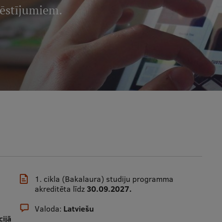
vēstījumiem.
1. cikla (Bakalaura) studiju programma
akreditēta līdz
30.09.2027.
Valoda:
Latviešu
ijā