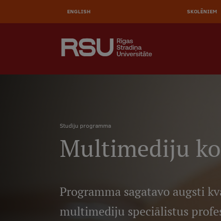
AUGŠĒ
Pārlekt
uz
ENGLISH
SKOLĒNIEM
IZVĒL
galveno
saturu
MEKLĒT
Galvenā
izvēlne
.
Atpakaļceļš
Studiju programma
Multimediju k
Programma sagatavo augsti kva
multimediju speciālistus prof