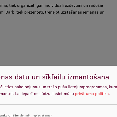
ormā, tiek organizēti gan individuāli uzdevumi un radošie
m. Darbi tiek prezentēti, trenējot uzstāšanās iemaņas un
nas datu un sīkfailu izmantošana
vēlieties pakalpojumus un trešo pušu lietojumprogrammas, kur
zmantot.
Lai iepazītos, lūdzu, lasiet mūsu
privātuma politika
.
unkcionālie
(vienmēr nepieciešams)